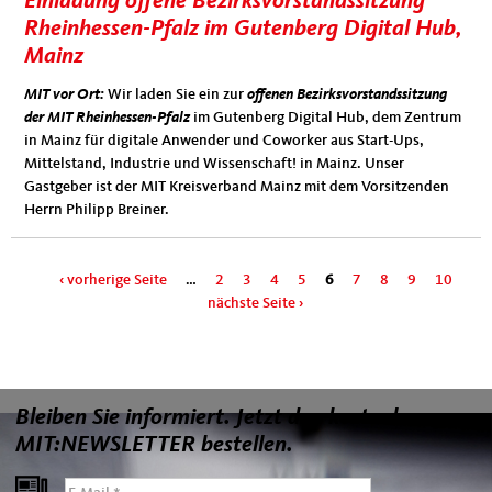
Einladung offene Bezirksvorstandssitzung
Rheinhessen-Pfalz im Gutenberg Digital Hub,
Mainz
MIT vor Ort:
Wir laden Sie ein zur
offenen Bezirksvorstandssitzung
der MIT Rheinhessen-Pfalz
im Gutenberg Digital Hub, dem Zentrum
in Mainz für digitale Anwender und Coworker aus Start-Ups,
Mittelstand, Industrie und Wissenschaft! in Mainz. Unser
Gastgeber ist der MIT Kreisverband Mainz mit dem Vorsitzenden
Herrn Philipp Breiner.
Seiten
‹ vorherige Seite
…
2
3
4
5
6
7
8
9
10
nächste Seite ›
Bleiben Sie informiert. Jetzt den kostenlosen
MIT:NEWSLETTER bestellen.
E-Mail